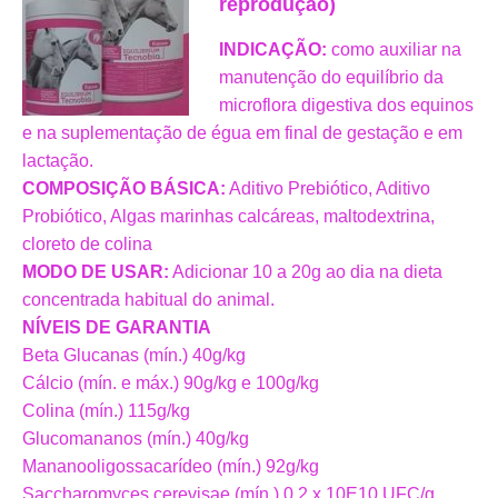
reprodução)
INDICAÇÃO:
como auxiliar na
manutenção do equilíbrio da
microflora digestiva dos equinos
e na suplementação de égua em final de gestação e em
lactação.
COMPOSIÇÃO BÁSICA:
Aditivo Prebiótico, Aditivo
Probiótico, Algas marinhas calcáreas, maltodextrina,
cloreto de colina
MODO DE USAR:
Adicionar 10 a 20g ao dia na dieta
concentrada habitual do animal.
NÍVEIS DE GARANTIA
Beta Glucanas (mín.) 40g/kg
Cálcio (mín. e máx.) 90g/kg e 100g/kg
Colina (mín.) 115g/kg
Glucomananos (mín.) 40g/kg
Mananooligossacarídeo (mín.) 92g/kg
Saccharomyces cerevisae (mín.) 0,2 x 10E10 UFC/g