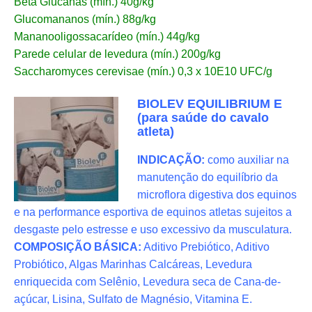
Beta Glucanas (mín.) 40g/kg
Glucomananos (mín.) 88g/kg
Mananooligossacarídeo (mín.) 44g/kg
Parede celular de levedura (mín.) 200g/kg
Saccharomyces cerevisae (mín.) 0,3 x 10E10 UFC/g
BIOLEV EQUILIBRIUM E
(para saúde do cavalo
atleta)
INDICAÇÃO:
como auxiliar na
manutenção do equilíbrio da
microflora digestiva dos equinos
e na performance esportiva de equinos atletas sujeitos a
desgaste pelo estresse e uso excessivo da musculatura.
COMPOSIÇÃO BÁSICA:
Aditivo Prebiótico, Aditivo
Probiótico, Algas Marinhas Calcáreas, Levedura
enriquecida com Selênio, Levedura seca de Cana-de-
açúcar, Lisina, Sulfato de Magnésio, Vitamina E.