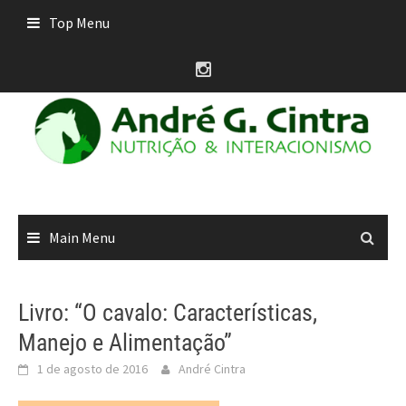
Skip
Top Menu
to
content
Main Menu
Livro: “O cavalo: Características,
Manejo e Alimentação”
1 de agosto de 2016
André Cintra