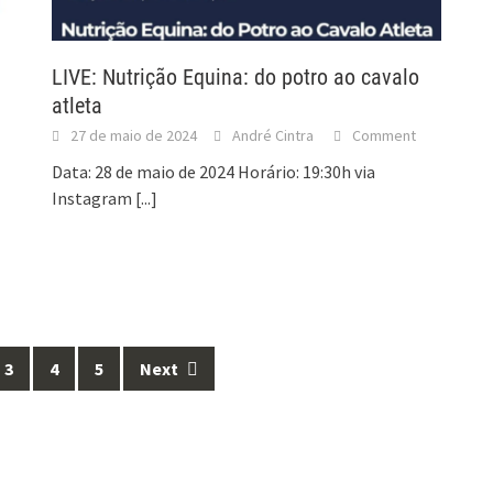
LIVE: Nutrição Equina: do potro ao cavalo
atleta
27 de maio de 2024
André Cintra
Comment
Data: 28 de maio de 2024 Horário: 19:30h via
Instagram
[...]
3
4
5
Next