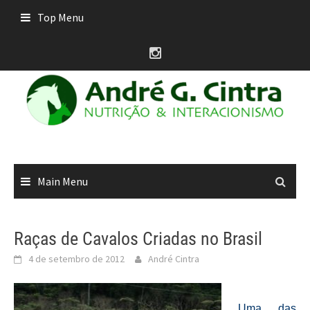
Skip
Top Menu
to
content
Main Menu
Raças de Cavalos Criadas no Brasil
4 de setembro de 2012
André Cintra
Uma das