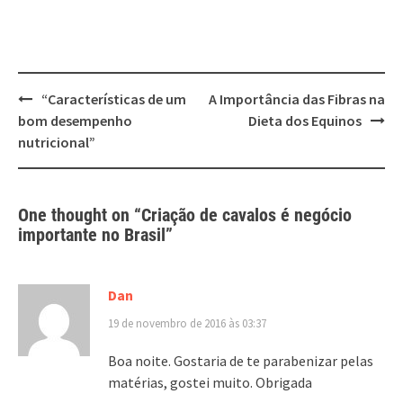
Post
“Características de um
A Importância das Fibras na
navigation
bom desempenho
Dieta dos Equinos
nutricional”
One thought on “
Criação de cavalos é negócio
importante no Brasil
”
Dan
19 de novembro de 2016 às 03:37
Boa noite. Gostaria de te parabenizar pelas
matérias, gostei muito. Obrigada