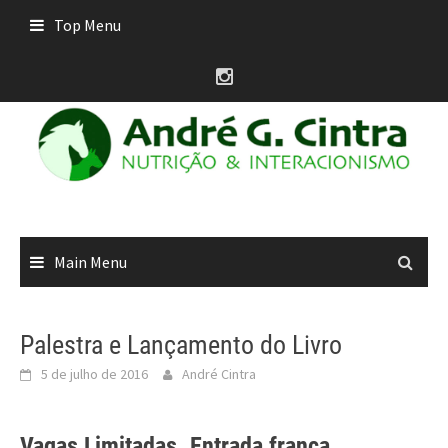
Skip
Top Menu
to
content
Main Menu
Palestra e Lançamento do Livro
5 de julho de 2016
André Cintra
Vagas Limitadas. Entrada franca.