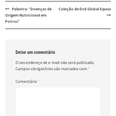
Post
Palestra: “Doenças de
Coleção de Dvd Global Equus
navigation
Origem Nutricional em
Potros”
Deixe um comentário
O seu endereço de e-mail não será publicado.
Campos obrigatórios são marcados com
*
Comentário
*