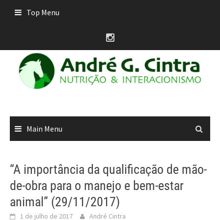
Skip
Top Menu
to
content
Main Menu
“A importância da qualificação de mão-
de-obra para o manejo e bem-estar
animal” (29/11/2017)
1 de julho de 2017
André Cintra