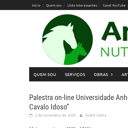
Skip
Início
Quem sou
Links Interessantes
Canal YouTube
to
content
QUEM SOU
SERVIÇOS
OBRAS
AR
Palestra on-line Universidade A
Cavalo Idoso”
2 de novembro de 2020
André Cintra