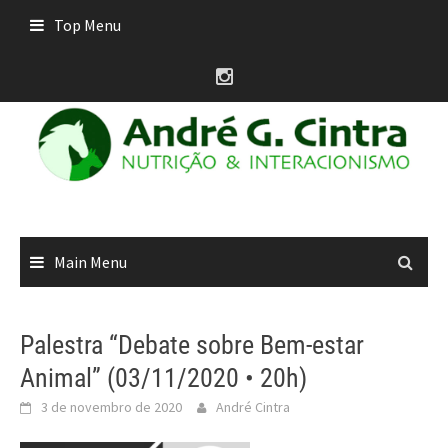
Skip
Top Menu
to
content
Main Menu
Palestra “Debate sobre Bem-estar
Animal” (03/11/2020 • 20h)
3 de novembro de 2020
André Cintra