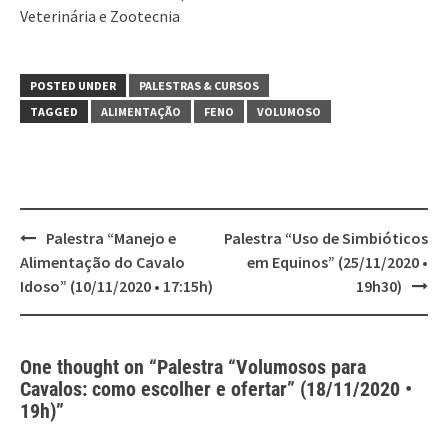
Veterinária e Zootecnia
POSTED UNDER
PALESTRAS & CURSOS
TAGGED
ALIMENTAÇÃO
FENO
VOLUMOSO
Post
Palestra “Manejo e
Palestra “Uso de Simbióticos
navigation
Alimentação do Cavalo
em Equinos” (25/11/2020 •
Idoso” (10/11/2020 • 17:15h)
19h30)
One thought on “
Palestra “Volumosos para
Cavalos: como escolher e ofertar” (18/11/2020 •
19h)
”