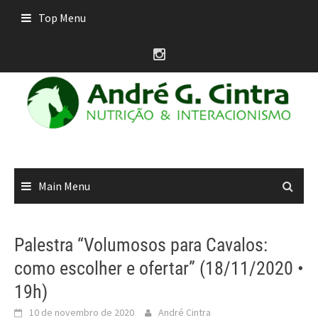
Skip
Top Menu
to
content
Main Menu
Palestra “Volumosos para Cavalos:
como escolher e ofertar” (18/11/2020 •
19h)
10 de novembro de 2020
André Cintra