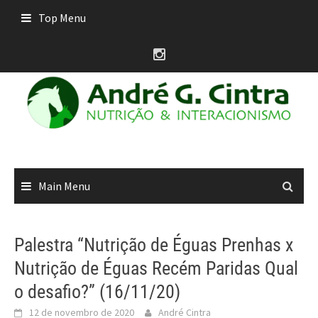
Skip
Top Menu
to
content
Main Menu
Palestra “Nutrição de Éguas Prenhas x
Nutrição de Éguas Recém Paridas Qual
o desafio?” (16/11/20)
12 de novembro de 2020
André Cintra