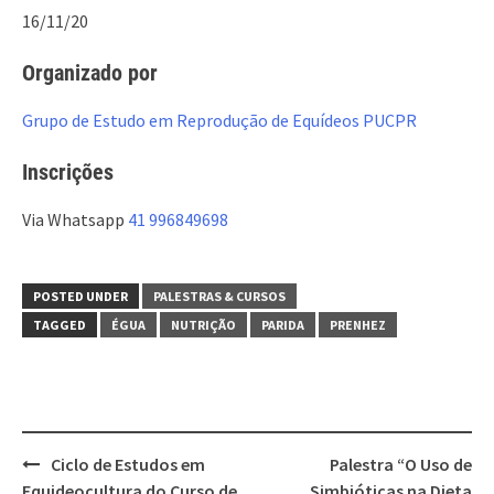
16/11/20
Organizado por
Grupo de Estudo em Reprodução de Equídeos PUCPR
Inscrições
Via Whatsapp
41 996849698
POSTED UNDER
PALESTRAS & CURSOS
TAGGED
ÉGUA
NUTRIÇÃO
PARIDA
PRENHEZ
Post
Ciclo de Estudos em
Palestra “O Uso de
navigation
Equideocultura do Curso de
Simbióticas na Dieta