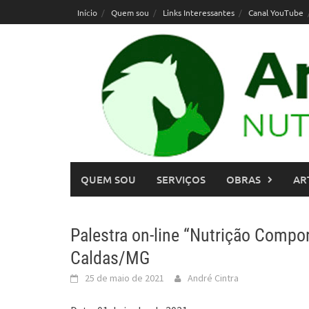
Skip
Início
Quem sou
Links Interessantes
Canal YouTube
to
content
QUEM SOU
SERVIÇOS
OBRAS
AR
Palestra on-line “Nutrição Comp
Caldas/MG
25 de maio de 2021
André Cintra