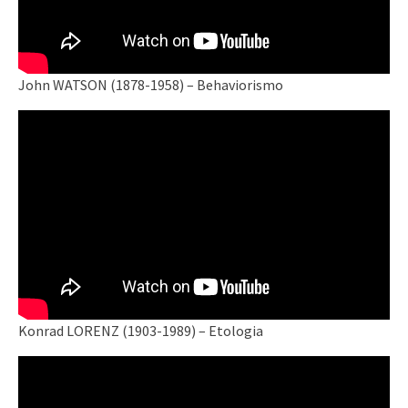
John WATSON (1878-1958) – Behaviorismo
Konrad LORENZ (1903-1989) – Etologia