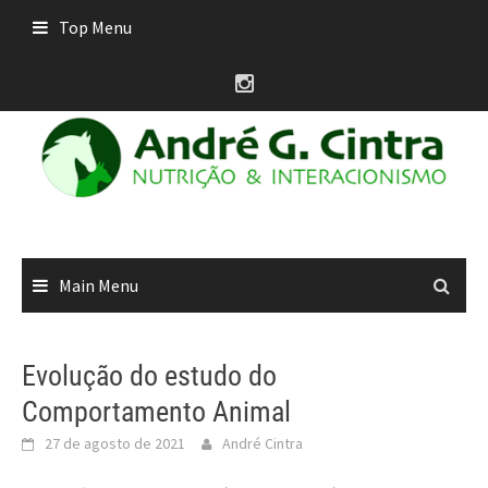
Skip
Top Menu
to
content
Main Menu
Evolução do estudo do
Comportamento Animal
27 de agosto de 2021
André Cintra