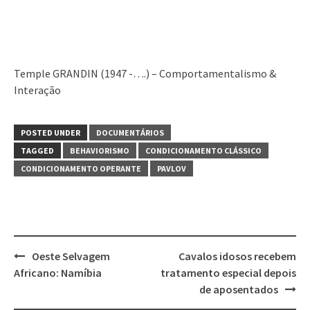
Temple GRANDIN (1947 -….) – Comportamentalismo &
Interação
POSTED UNDER
DOCUMENTÁRIOS
TAGGED
BEHAVIORISMO
CONDICIONAMENTO CLÁSSICO
CONDICIONAMENTO OPERANTE
PAVLOV
Post
Oeste Selvagem
Cavalos idosos recebem
navigation
Africano: Namíbia
tratamento especial depois
de aposentados