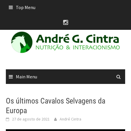
Skip
Top Menu
to
content
Main Menu
Os últimos Cavalos Selvagens da
Europa
27 de agosto de 2021
André Cintra