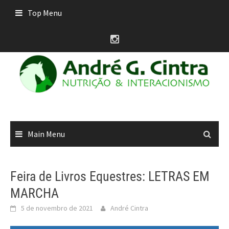
Skip
Top Menu
to
content
Main Menu
Feira de Livros Equestres: LETRAS EM
MARCHA
5 de novembro de 2021
André Cintra