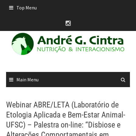
Skip
Top Menu
to
content
Main Menu
Webinar ABRE/LETA (Laboratório de
Etologia Aplicada e Bem-Estar Animal-
UFSC) – Palestra on-line: “Disbiose e
Alterações Comportamentais em