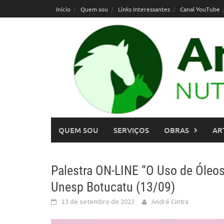
Skip
Início
Quem sou
Links Interessantes
Canal YouTube
to
content
QUEM SOU
SERVIÇOS
OBRAS
AR
Palestra ON-LINE “O Uso de Óleo
Unesp Botucatu (13/09)
13 de setembro de 2023
André Cintra