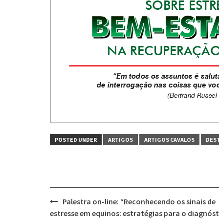
POSTED UNDER
ARTIGOS
ARTIGOS CAVALOS
DES
Post
Palestra on-line: “Reconhecendo os sinais de
navigation
estresse em equinos: estratégias para o diagnós