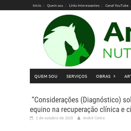
Skip
Início
Quem sou
Links Interessantes
Canal YouTube
to
content
QUEM SOU
SERVIÇOS
OBRAS
AR
“Considerações (Diagnóstico) so
equino na recuperação clínica e c
1 de outubro de 2025
André Cintra