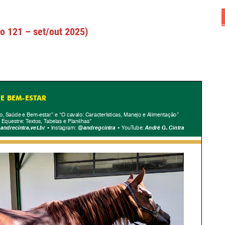
ão 121 – set/out 2025)