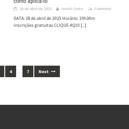
como aplicá-lo”
28 de abril de 2025
André Cintra
Comment
DATA: 28 de abril de 2025 Horário: 19h30m
Inscrições gratuitas CLIQUE AQUI
[...]
4
…
7
Next