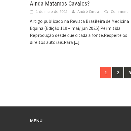
Ainda Matamos Cavalos?
1 de maio de 2025
André Cintra
Comment
Artigo publicado na Revista Brasileira de Medicina
Equina (Edição 119 – mai/ jun 2025) Permitida
Reprodução desde que citada a fonte.Respeite os
direitos autorais.Para
[...]
Posts
1
2
3
navigation
MENU