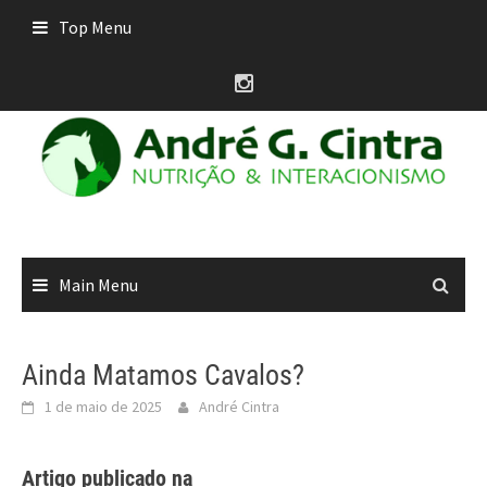
Skip
Top Menu
to
content
Main Menu
Ainda Matamos Cavalos?
1 de maio de 2025
André Cintra
Artigo publicado na