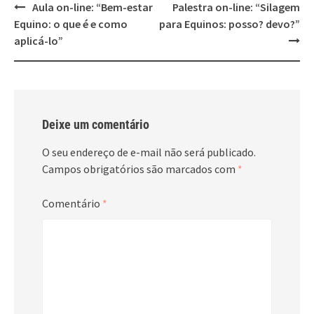
Post
Aula on-line: “Bem-estar
Palestra on-line: “Silagem
navigation
Equino: o que é e como
para Equinos: posso? devo?”
aplicá-lo”
Deixe um comentário
O seu endereço de e-mail não será publicado.
Campos obrigatórios são marcados com
*
Comentário
*