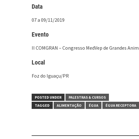
Data
07 a 09/11/2019
Evento
II COMGRAN – Congresso MedVep de Grandes Anim
Local
Foz do Iguaçu/PR
POSTED UNDER
PALESTRAS & CURSOS
TAGGED
ALIMENTAÇÃO
ÉGUA
ÉGUA RECEPTORA