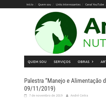
Skip
Início
Quem sou
Links Interessantes
Canal YouTube
to
content
QUEM SOU
SERVIÇOS
OBRAS
AR
Palestra “Manejo e Alimentação d
09/11/2019)
7 de novembro de 2019
André Cintra