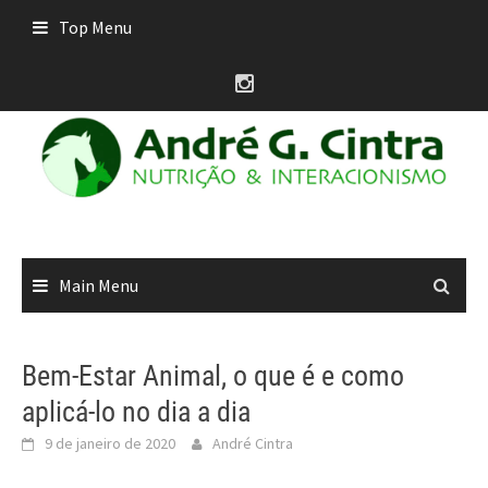
Skip
Top Menu
to
content
Main Menu
Bem-Estar Animal, o que é e como
aplicá-lo no dia a dia
9 de janeiro de 2020
André Cintra