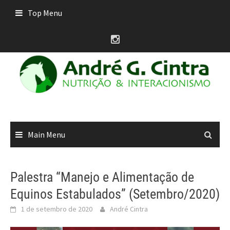
Skip
Top Menu
to
content
Main Menu
Palestra “Manejo e Alimentação de
Equinos Estabulados” (Setembro/2020)
1 de setembro de 2020
André Cintra