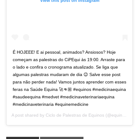
View this post on Instagram
É HOJEEE! E ai pessoal, animados? Ansiosos? Hoje
começam as palestras do CiPEqui às 19:00. Arraste para
o lado e confira o cronograma atualizado. Se liga que
algumas palestras mudaram de dia 😉 Salve esse post
para não perder nada! Vamos juntos aprender com esses
feras na Saúde Equina 🚀👊🏼 #equinos #medicinaequina
#saudeequina #medvet #medicinaveterinariaequina
#medicinaveterinaria #equinemedicine
A post shared by
Ciclo de Palestras de Equinos
(@equinos_cipequiufpr) on