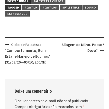
POSTED UNDER
PALESTRAS & CURSOS
TAGGED
#CAVALO
#CAVALOS
#PALESTRAS
EQUINO
ESTABULADOS
Post
Ciclo de Palestras
Silagem de Milho. Posso?
navigation
“Comportamento, Bem-
Devo?
Estar e Manejo de Equinos”
(31/08/20—05/10/20 19h)
Deixe um comentário
O seu endereço de e-mail não será publicado.
Campos obrigatórios são marcados com
*