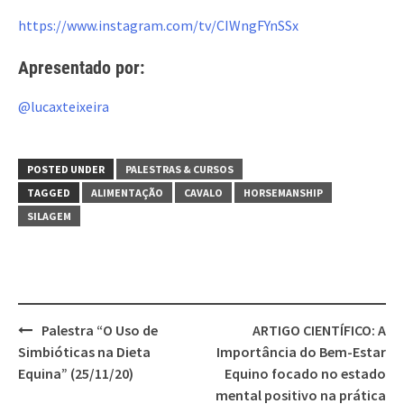
https://www.instagram.com/tv/CIWngFYnSSx
Apresentado por:
@lucaxteixeira
POSTED UNDER
PALESTRAS & CURSOS
TAGGED
ALIMENTAÇÃO
CAVALO
HORSEMANSHIP
SILAGEM
Post
Palestra “O Uso de
ARTIGO CIENTÍFICO: A
navigation
Simbióticas na Dieta
Importância do Bem-Estar
Equina” (25/11/20)
Equino focado no estado
mental positivo na prática