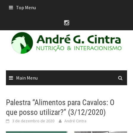
Skip
Top Menu
to
content
Main Menu
Palestra “Alimentos para Cavalos: O
que posso utilizar?” (3/12/2020)
3 de dezembro de 2020
André Cintra