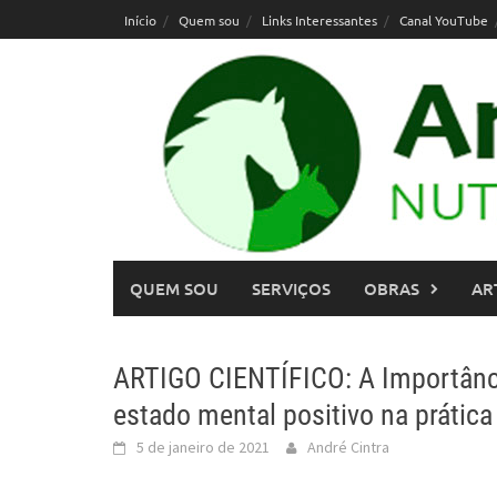
Skip
Início
Quem sou
Links Interessantes
Canal YouTube
to
content
QUEM SOU
SERVIÇOS
OBRAS
AR
ARTIGO CIENTÍFICO: A Importânc
estado mental positivo na prática 
5 de janeiro de 2021
André Cintra