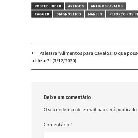
POSTED UNDER
ARTIGOS
ARTIGOS CAVALOS
TAGGED
DIAGNÓSTICO
MANEJO
REFORÇO POSIT
Post
Palestra “Alimentos para Cavalos: O que poss
navigation
utilizar?” (3/12/2020)
Deixe um comentário
O seu endereço de e-mail não será publicado.
Comentário
*