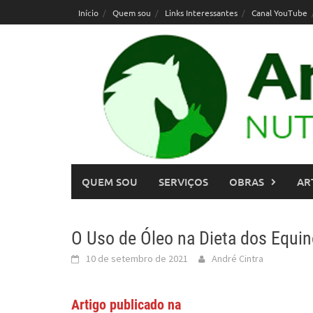
Skip
Início
Quem sou
Links Interessantes
Canal YouTube
to
content
QUEM SOU
SERVIÇOS
OBRAS
AR
O Uso de Óleo na Dieta dos Equi
10 de setembro de 2021
André Cintra
Artigo publicado na