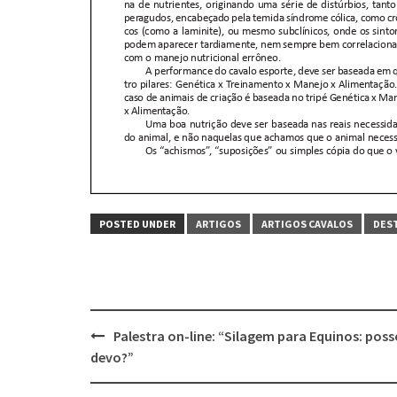
POSTED UNDER
ARTIGOS
ARTIGOS CAVALOS
DES
Post
Palestra on-line: “Silagem para Equinos: poss
navigation
devo?”