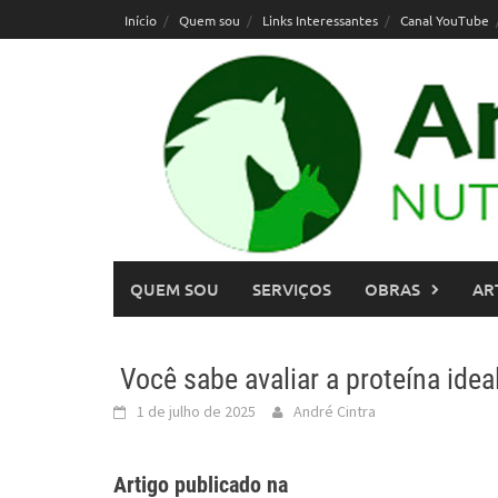
Skip
Início
Quem sou
Links Interessantes
Canal YouTube
to
content
QUEM SOU
SERVIÇOS
OBRAS
AR
Você sabe avaliar a proteína idea
1 de julho de 2025
André Cintra
Artigo publicado na