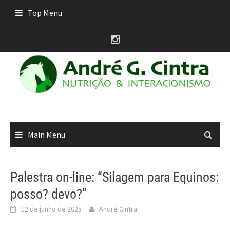
Skip
Top Menu
to
content
Main Menu
Palestra on-line: “Silagem para Equinos:
posso? devo?”
12 de junho de 2025
André Cintra