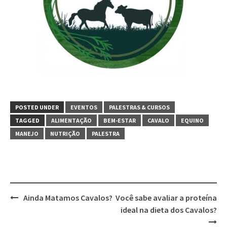
POSTED UNDER
EVENTOS
PALESTRAS & CURSOS
TAGGED
ALIMENTAÇÃO
BEM-ESTAR
CAVALO
EQUINO
MANEJO
NUTRIÇÃO
PALESTRA
Post
Ainda Matamos Cavalos?
Você sabe avaliar a proteína
navigation
ideal na dieta dos Cavalos?