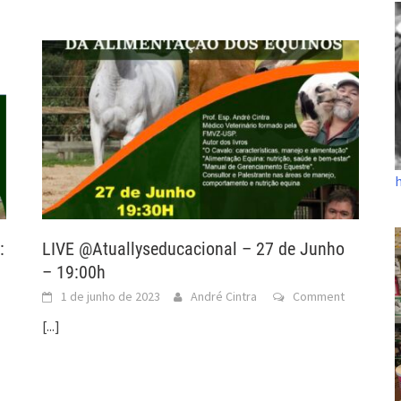
:
LIVE @Atuallyseducacional – 27 de Junho
– 19:00h
1 de junho de 2023
André Cintra
Comment
[...]