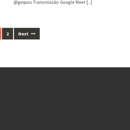
@gequos Transmissão: Google Meet
[...]
2
Next
,