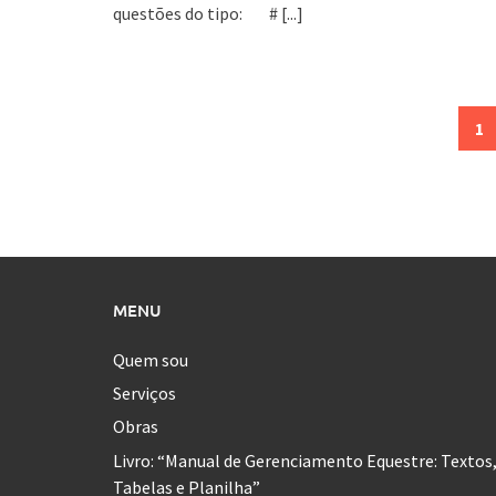
questões do tipo: #
[...]
Posts
1
navigation
MENU
Quem sou
Serviços
Obras
Livro: “Manual de Gerenciamento Equestre: Textos
Tabelas e Planilha”