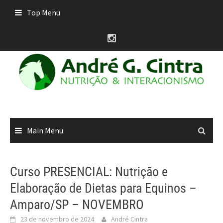
Skip
Top Menu
to
content
Main Menu
Curso PRESENCIAL: Nutrição e
Elaboração de Dietas para Equinos –
Amparo/SP – NOVEMBRO
23 de novembro de 2024
André Cintra