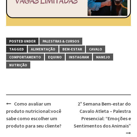
POSTED UNDER
PALESTRAS & CURSOS
TAGGED
ALIMENTAÇÃO
BEM-ESTAR
CAVALO
COMPORTAMENTO
EQUINO
INSTAGRAM
MANEJO
NUTRIÇÃO
Post
Como avaliar um
2° Semana Bem-estar do
navigation
produto nutricional:você
Cavalo Atleta – Palestra
sabe como escolher um
Presencial: “Emoções e
produto para seu cliente?
Sentimentos dos Animais”