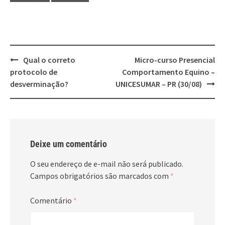
Post
Qual o correto
Micro-curso Presencial
navigation
protocolo de
Comportamento Equino –
desverminação?
UNICESUMAR – PR (30/08)
Deixe um comentário
O seu endereço de e-mail não será publicado.
Campos obrigatórios são marcados com
*
Comentário
*