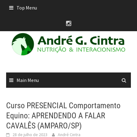
Skip
Top Menu
to
content
Main Menu
Curso PRESENCIAL Comportamento
Equino: APRENDENDO A FALAR
CAVALÊS (AMPARO/SP)
28 de julho de 2023
André Cintra