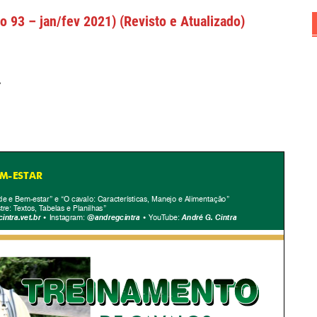
o 93 – jan/fev 2021) (Revisto e Atualizado)
.