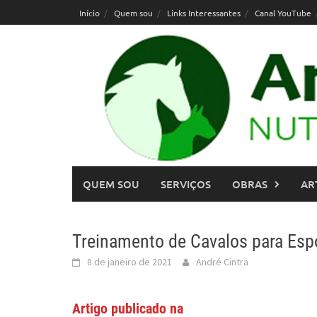
Skip
Início
Quem sou
Links Interessantes
Canal YouTube
to
content
QUEM SOU
SERVIÇOS
OBRAS
AR
Treinamento de Cavalos para Espo
8 de janeiro de 2021
André Cintra
Artigo publicado na