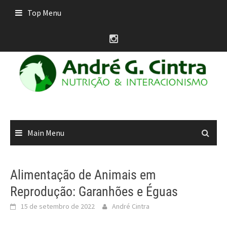
Skip
Top Menu
to
content
Main Menu
Alimentação de Animais em
Reprodução: Garanhões e Éguas
15 de setembro de 2022
André Cintra