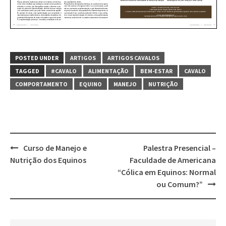
POSTED UNDER
ARTIGOS
ARTIGOS CAVALOS
TAGGED
#CAVALO
ALIMENTAÇÃO
BEM-ESTAR
CAVALO
COMPORTAMENTO
EQUINO
MANEJO
NUTRIÇÃO
Post
Curso de Manejo e
Palestra Presencial –
navigation
Nutrição dos Equinos
Faculdade de Americana
“Cólica em Equinos: Normal
ou Comum?”