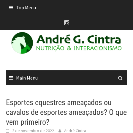
Skip
Top Menu
to
content
Main Menu
Esportes equestres ameaçados ou
cavalos de esportes ameaçados? O que
vem primeiro?
2 de novembro de 2022
André Cintra