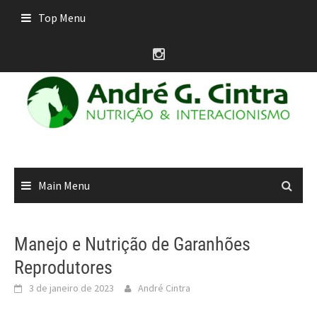
Skip
Top Menu
to
content
Main Menu
Manejo e Nutrição de Garanhões
Reprodutores
3 de janeiro de 2023
André Cintra