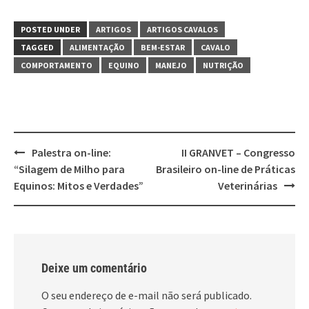
POSTED UNDER
ARTIGOS
ARTIGOS CAVALOS
TAGGED
ALIMENTAÇÃO
BEM-ESTAR
CAVALO
COMPORTAMENTO
EQUINO
MANEJO
NUTRIÇÃO
Post
Palestra on-line:
II GRANVET – Congresso
navigation
“Silagem de Milho para
Brasileiro on-line de Práticas
Equinos: Mitos e Verdades”
Veterinárias
Deixe um comentário
O seu endereço de e-mail não será publicado.