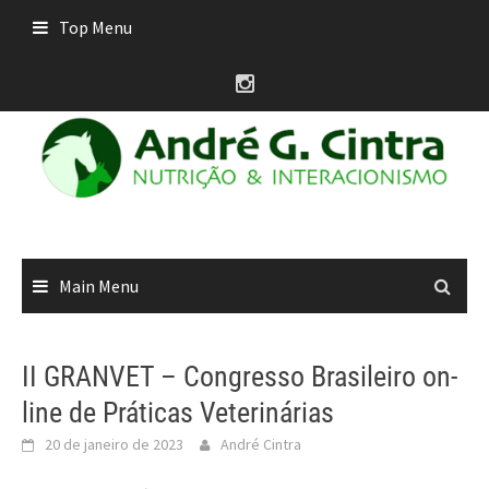
Skip
Top Menu
to
content
Main Menu
II GRANVET – Congresso Brasileiro on-
line de Práticas Veterinárias
20 de janeiro de 2023
André Cintra