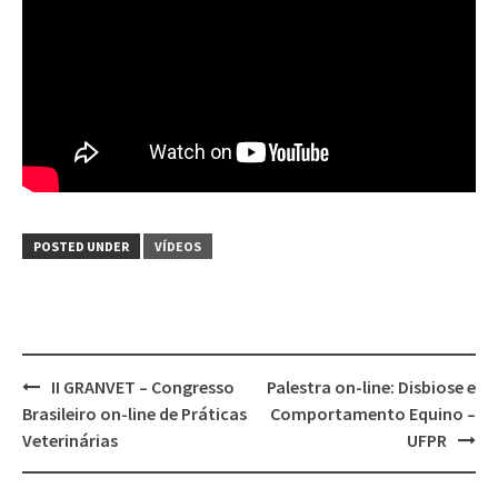
POSTED UNDER
VÍDEOS
Post
II GRANVET – Congresso
Palestra on-line: Disbiose e
navigation
Brasileiro on-line de Práticas
Comportamento Equino –
Veterinárias
UFPR