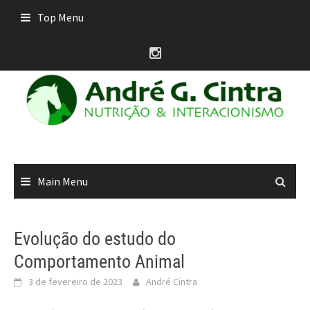
Skip
Top Menu
to
content
Main Menu
Evolução do estudo do
Comportamento Animal
3 de fevereiro de 2023
André Cintra