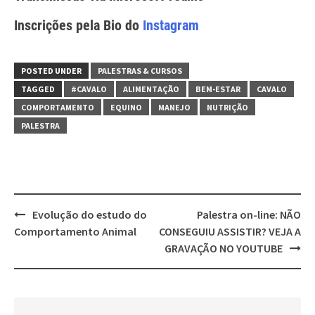
Inscrições pela Bio do
Instagram
POSTED UNDER
PALESTRAS & CURSOS
TAGGED
#CAVALO
ALIMENTAÇÃO
BEM-ESTAR
CAVALO
COMPORTAMENTO
EQUINO
MANEJO
NUTRIÇÃO
PALESTRA
Post
Evolução do estudo do
Palestra on-line: NÃO
navigation
Comportamento Animal
CONSEGUIU ASSISTIR? VEJA A
GRAVAÇÃO NO YOUTUBE