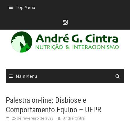
Skip
Top Menu
to
content
Main Menu
Palestra on-line: Disbiose e
Comportamento Equino – UFPR
25 de fevereiro de 2023
André Cintra