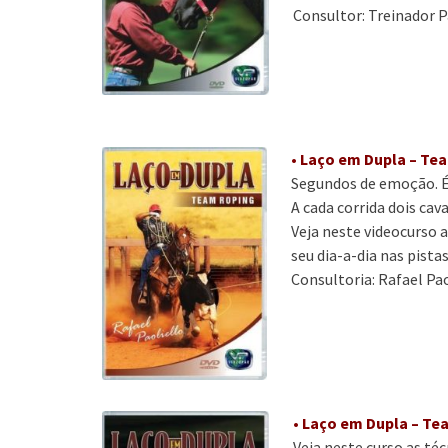
Consultor: Treinador 
•
Laço em Dupla – Tea
Segundos de emoção. É
A cada corrida dois cav
Veja neste videocurso 
seu dia-a-dia nas pistas
Consultoria: Rafael Pao
•
Laço em Dupla – Te
Veja neste curso as té