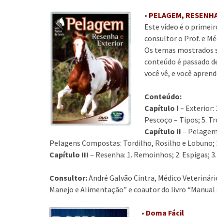
•
PELAGEM, RESENHA
Este vídeo é o primei
consultor o Prof. e Mé
Os temas mostrados sã
conteúdo é passado de
você vê, e você aprend
Conteúdo:
Capítulo
I – Exterior:
Pescoço – Tipos; 5. T
Capítulo II
– Pelagem:
Pelagens Compostas: Tordilho, Rosilho e Lobuno;
Capítulo III
– Resenha: 1. Remoinhos; 2. Espigas; 3.
Consultor:
André Galvão Cintra, Médico Veterinário
Manejo e Alimentação” e coautor do livro “Manual
•
Doma Fácil