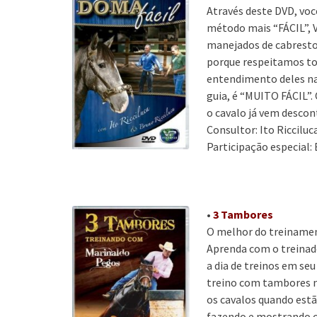
Através deste DVD, voc
método mais “FÁCIL”, 
manejados de cabresto 
porque respeitamos to
entendimento deles na
guia, é “MUITO FÁCIL”
o cavalo já vem descon
Consultor: Ito Ricciluc
Participação especial: 
•
3 Tambores
O melhor do treinamen
Aprenda com o treinado
a dia de treinos em seu
treino com tambores n
os cavalos quando estão
fazendo e mostrando o 