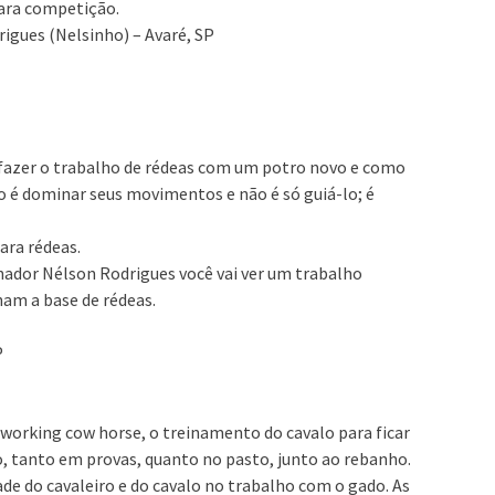
ara competição.
igues (Nelsinho) – Avaré, SP
fazer o trabalho de rédeas com um potro novo e como
o é dominar seus movimentos e não é só guiá-lo; é
ara rédeas.
nador Nélson Rodrigues você vai ver um trabalho
am a base de rédeas.
P
 working cow horse, o treinamento do cavalo para ficar
o, tanto em provas, quanto no pasto, junto ao rebanho.
ade do cavaleiro e do cavalo no trabalho com o gado. As