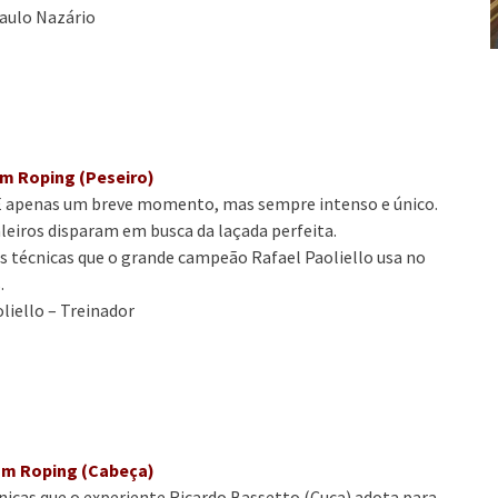
Paulo Nazário
m Roping (Peseiro)
 apenas um breve momento, mas sempre intenso e único.
aleiros disparam em busca da laçada perfeita.
as técnicas que o grande campeão Rafael Paoliello usa no
.
liello – Treinador
am Roping (Cabeça)
cnicas que o experiente Ricardo Bassetto (Cuca) adota para